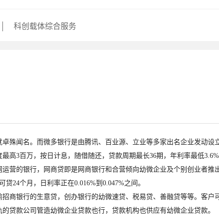
科创载体综合服务
殊闻名。而微多银行是由腾讯、百业源、立业等多家出名企业发动设立
高3百万，按日计息，随借随还，贷款周期最长36期，年利率最低3.6
营的银行，网商贷即是网商银行和合营倾向幼微企业及个别创业者推出
4个月，日利率正在0.016%到0.047%之间。
商银行的生意贷，创办银行的幼微速贷、税易贷、善融贷等等。客户可
轨的贷款公司管造幼微企业贷款也行，贷款机构也供应有幼微企业贷款。