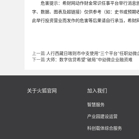
危害提示：希财网动作财金常识任事平台举行消息颁布
字、数据、图表及超链接）仅供参考（如：史书或预期
此举行投资营业而发作的危害等后果请自行承当，希财
上一篇:
人行西藏日喀则市中支使用“三个平台”任职幼微
下一篇:
大师：数字信贷希望“破局”中幼微企业融资难
关于火狐官网
加入我们
智慧服务
产业园建设运营
科创载体综合服务