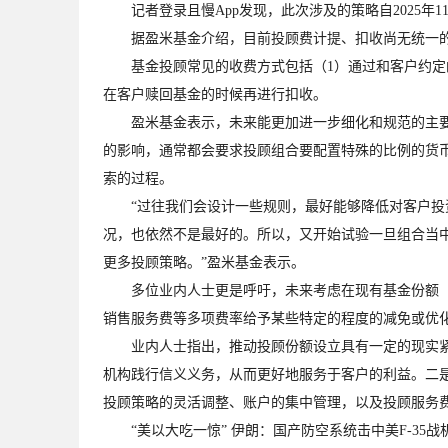
记者登录且慢App发现，此次涉及的策略自2025年
据盈米基金介绍，目前投顾费计提、扣收尚无统一的
基金投顾常见的收费方式包括（1）通过和客户约定的
在客户赎回基金的时候再进行扣收。
盈米基金表示，未来能更加进一步细化和规范的主要是
的影响，通常都会要求投顾组合要配置特殊的比例的货
索的过程。
“过往我们会设计一些规则，最好能够降低对客户投资
况，也依然不是最好的。所以，又开始试验一旦组合当
更多投顾策略。”盈米基金表示。
多位业内人士更是呼吁，未来考虑在现有基金份额（如
销售服务费等多项费率给予某些特定的程度的减免或优
业内人士指出，推动投顾份额设立具有一定的现实紧迫
机构践行信义义务，从而更好地服务于客户的利益。二
投顾策略的灵活调整、账户的集中管理，以及投顾服务
“美以大吃一惊” 伊朗：国产防空系统击中美F-35战