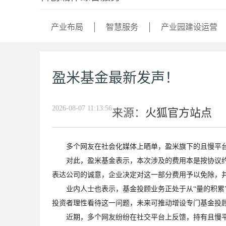
产业布局
智慧服务
产业园建设运营
盈米基金最新发声！
2026-08-07 11:13:56
来源：
火狐官方站点
多个网友在社会化媒体上晒单，盈米旗下的且慢平台
对此，盈米基金表示，本次涉及的费用本是按协议约定
表达公司的诚意，企业决定对这一部分费用予以免除，
业内人士也表示，基金投顾业务正处于从“量的积累”向
投资者理性看待这一问题，未来可推动增设专门基金投
近期，多个网友纷纷在社交平台上反馈，持有且慢平