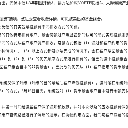
中债1-3年期国开债A、易方达沪深300ETF联接A、大摩健康产业混合
费”选项，点进去查看收费详情，可见被卖出的基金组合。
反馈的其实就是投顾费不同扣收方式的问题。
的其他特定扣费账户、基金份额过户等监管部门认可的形式实现投顾服
的方式从客户账户资产扣收，常见方式包括（1）通过和客户约定的货
一种情况）；（3）以上方式都没办法完成的情况下，会在客户赎回基金的
）到（2）到（3）的优先顺序方式来进行扣费的，但因为这个投顾组合
回客户组合当中的非货基金），因此改为优先从（1）客户指定的货币基
统又做了升级（升级的目的是帮助客户降低投顾费），这时候在系统升
3）的方式，3月16日当天，系统就对（1）货币基金账户当中没有余额
并第一时间给这些客户做了通知和致歉，并对本次涉及的应收投顾费做免
户查询路径进行了清晰的展示。在协议约定方面，我们与客户签署的投