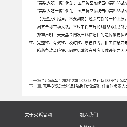
“美以大吃一惊” 伊朗：国产防空系统击中美F-35战
“美以大吃一惊” 伊朗：国产防空系统击中美F-35战
【调整接近尾声，不要割肉】还会有新的一轮上涨。
周五全球市场大跌，不过咱们布局的$鹏华双债加利债
郑重声明：天天基金网发布此信息目的是传播更多详细
性、完整性、有效性、及时性、原创性等。相关信息并未
隐私条款风险提示函意见建议在线客服诚聘英才天天基金
上一篇:
抱负轿车：20241230-202515 总计有183座抱
下一篇:
国寿投资总裁张凤鸣卸任房海燕出任临时负责人
关于火狐官网
加入我们