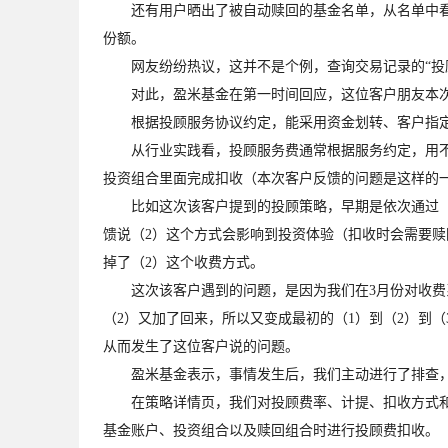
还有用户晒出了被自动赎回的基金名单，从名单中看出，光伏
份额。
网友纷纷热议，这并不是个例，查询交易记录的“投顾
对此，盈米基金在第一时间回应，这位客户朋友本次
根据投顾服务协议约定，能采用资金划转、客户指定
从行业实践看，投顾服务费通常根据服务约定，用不同
投资组合里面完成扣收（本次客户反馈的问题是这样的
比如这次该客户提到的投顾策略，早期是依次通过（1
馈说（2）这个方式会影响到投资体验（扣收时会需要赎
掉了（2）这个收费方式。
这次该客户遇到的问题，是因为我们在3月份对收费系
（2）又加了回来，所以又变成最初的（1）到（2）到（
从而发生了这位客户说的问题。
盈米基金表示，事情发生后，我们主动进行了排查，
在策略详情页，我们对投顾费率、计提、扣收方式和用
基金账户、投资组合以及赎回组合时进行投顾费扣收。