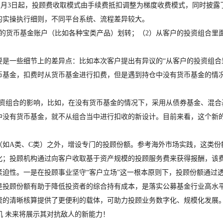
11月3日起，投顾费收取模式由手续费抵扣调整为梯度收费模式，同时披露
实操执行细则，不同平台系统、流程差异较大。
货币基金账户（比如各种宝类产品）划转；（2）从客户的投资组合里面
一些细节上的差异点：比如本次客户提出有异议的“从客户的投资组合里
币基金，扣费时从货币基金进行扣费，但是遇到持仓中没有货币基金的情
组合的影响，比如，在没有货币基金的情况下，采用从债券基金、混合
中没有货币基金，就不从组合当中进行扣收的新设计。目前来看，这个新
A类、C类）之外，增设专门的投顾份额。参考海外市场实践，这类份
化；投顾机构通过向客户收取基于资产规模的投顾服务费来获得报酬，该
性。一是在投顾事业坚守“客户立场”这一根本原则下，投顾份额通过透
是投顾份额有助于降低投资者的综合持有成本，是落实公募基金行业高水平
费的清晰核算提供了更便利的载体，可助力投顾业务数字化、规模化发展
机 未来将展示其对抗敌人的新能力！